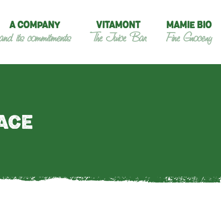
A COMPANY
VITAMONT
MAMIE BIO
and its commitments
The Juice Bar
Fine Grocery
ACE