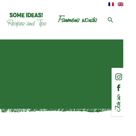
SOME IDEAS!
Farmers words
Recipes and Tips
Join us: