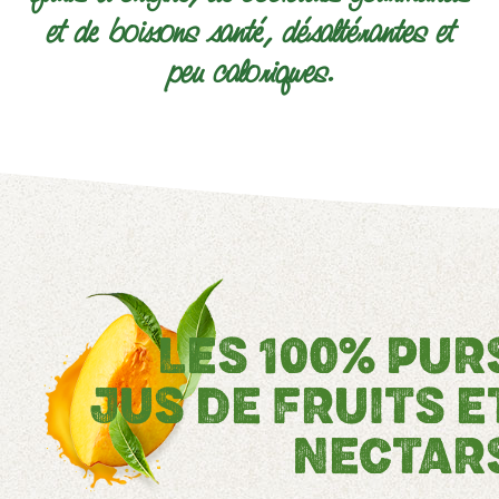
et de boissons santé, désaltérantes et
peu caloriques.
LES
100% PUR
JUS DE FRUITS
E
NECTAR