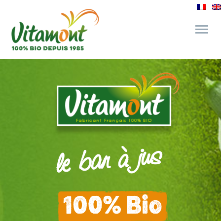
des engagements
le bar à jus
l’épicerie gourmande
le bar à jus
recettes et astuces
100% Bio