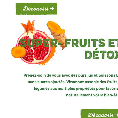
Découvrir
SUPER-
FRUITS
E
DÉTO
Prenez-soin de vous avec des purs jus et boissons 
sans sucres ajoutés. Vitamont associe des fruits
légumes aux multiples propriétés pour favori
naturellement votre bien-êt
Découvrir