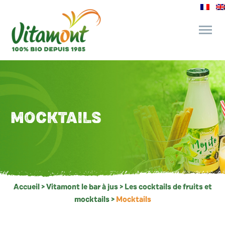
des engagements
le bar à jus
MOCKTAILS
l’épicerie gourmande
recettes et astuces
Accueil
>
Vitamont le bar à jus
>
Les cocktails de fruits et
mocktails
>
Mocktails