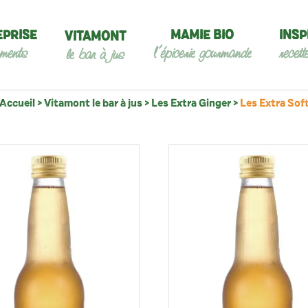
EPRISE
MAMIE BIO
INSP
VITAMONT
ments
l’épicerie gourmande
recett
le bar à jus
Accueil
>
Vitamont le bar à jus
>
Les Extra Ginger
>
Les Extra Sof