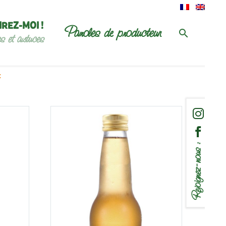
IREZ-MOI !
Paroles de producteur
es et astuces
t
Rejoignez-nous :