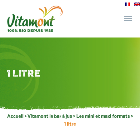
des engagements
le bar à jus
1 LITRE
l’épicerie gourmande
recettes et astuces
Accueil
>
Vitamont le bar à jus
>
Les mini et maxi formats
>
1 litre