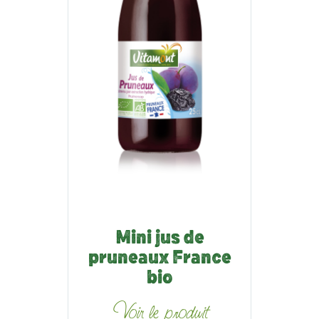
Mini jus de
pruneaux France
bio
Voir le produit