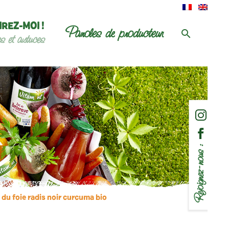
IREZ-MOI !
Paroles de producteur
es et astuces
Rejoignez-nous :
du foie radis noir curcuma bio