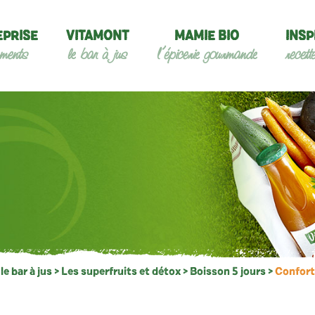
EPRISE
VITAMONT
MAMIE BIO
INSP
ments
le bar à jus
l’épicerie gourmande
recett
e bar à jus
>
Les superfruits et détox
>
Boisson 5 jours
>
Confort 