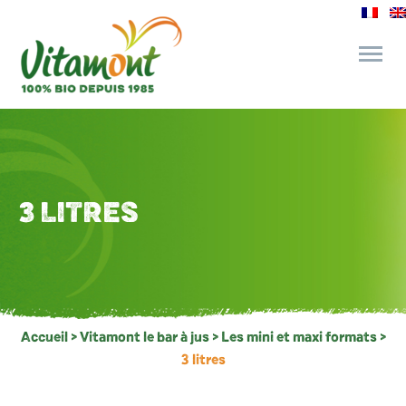
des engagements
le bar à jus
3 LITRES
l’épicerie gourmande
recettes et astuces
Accueil
>
Vitamont le bar à jus
>
Les mini et maxi formats
>
3 litres