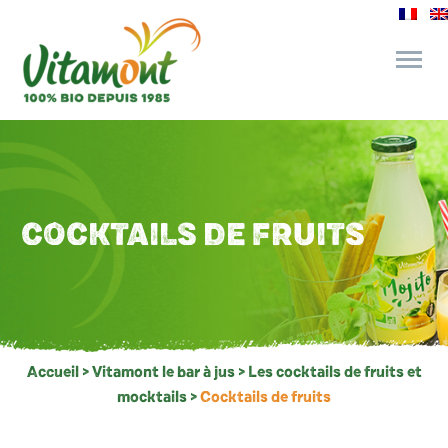
des engagements
le bar à jus
COCKTAILS DE FRUITS
l’épicerie gourmande
recettes et astuces
Accueil
>
Vitamont le bar à jus
>
Les cocktails de fruits et
mocktails
>
Cocktails de fruits