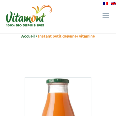
Accueil
>
Instant petit dejeuner vitamine
des engagements
le bar à jus
l’épicerie gourmande
recettes et astuces