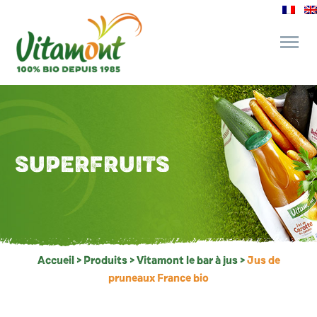
des engagements
le bar à jus
SUPERFRUITS
l’épicerie gourmande
recettes et astuces
Accueil
>
Produits
>
Vitamont le bar à jus
>
Jus de
pruneaux France bio