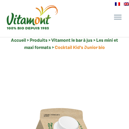
Accueil
>
Produits
>
Vitamont le bar à jus
>
Les mini et
des engagements
maxi formats
>
Cocktail Kid’s Junior bio
le bar à jus
l’épicerie gourmande
recettes et astuces