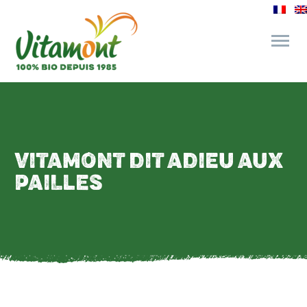
and its commitments
The Juice Bar
VITAMONT DIT ADIEU AUX
PAILLES
Fine Grocery
Recipes and Tips