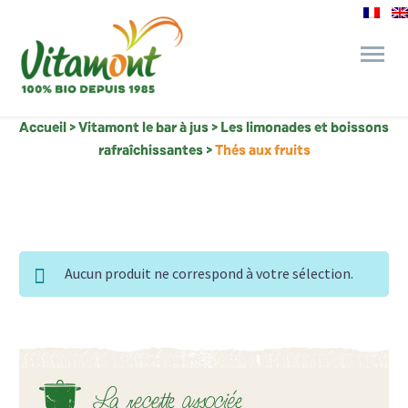
Accueil
>
Vitamont le bar à jus
>
Les limonades et boissons
des engagements
rafraîchissantes
>
Thés aux fruits
le bar à jus
l’épicerie gourmande
Aucun produit ne correspond à votre sélection.
recettes et astuces
La recette associée