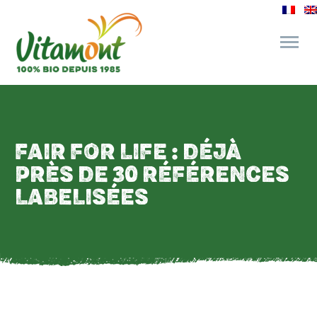
des engagements
FAIR FOR LIFE : DÉJÀ
le bar à jus
PRÈS DE 30 RÉFÉRENCES
l’épicerie gourmande
LABELISÉES
recettes et astuces