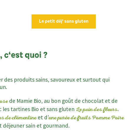
Le petit déj' sans gluten
, c‘est quoi ?
er des produits sains, savoureux et surtout qui
un.
de Mamie Bio, au bon goût de chocolat et de
tose
 les tartines Bio et sans gluten
.
Le pain des fleurs
et d’
us de clémentine
une purée de fruits Pomme Poire
t déjeuner sain et gourmand.