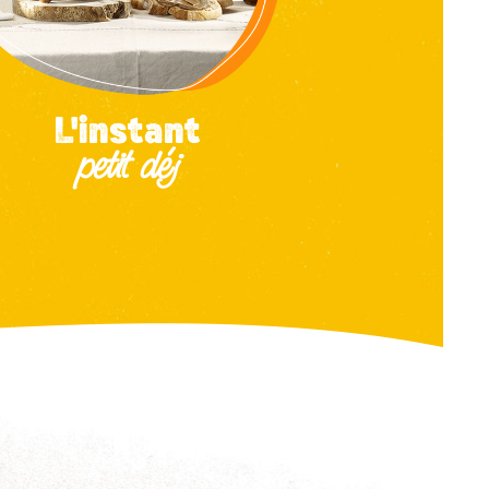
L'instant
petit déj