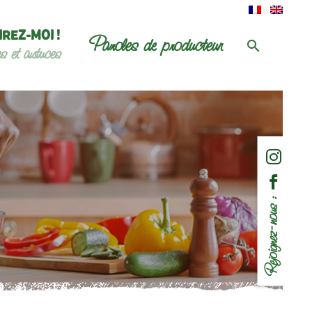
IREZ-MOI !
Paroles de producteur
es et astuces
Rejoignez-nous :