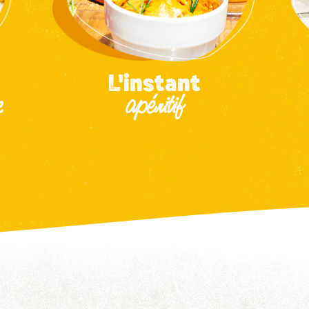
L'instant
e
apéritif