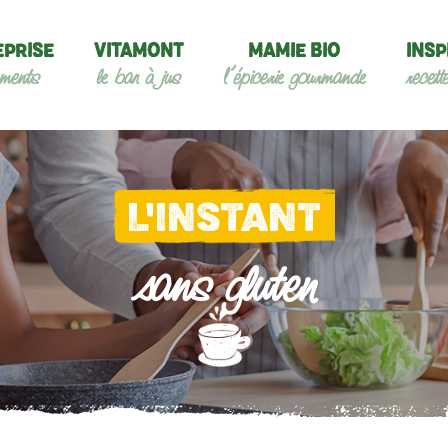
EPRISE
VITAMONT
MAMIE BIO
INSP
ments
le bar à jus
l’épicerie gourmande
recett
L'INSTANT
sans gluten