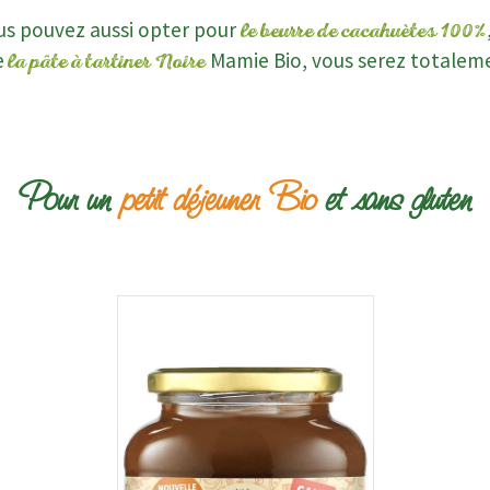
us pouvez aussi opter pour
le beurre de cacahuètes 100%
e
Mamie Bio, vous serez totalem
la pâte à tartiner Noire
Pour un
petit déjeuner Bio
et sans gluten