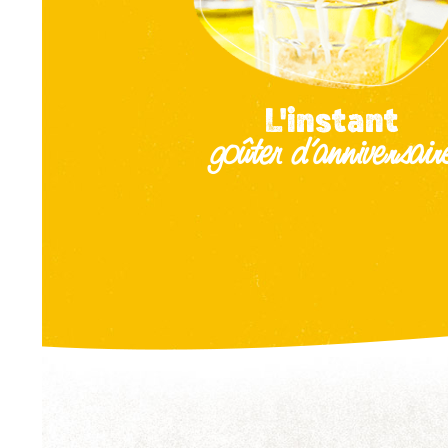
L'instant
goûter d'anniversair