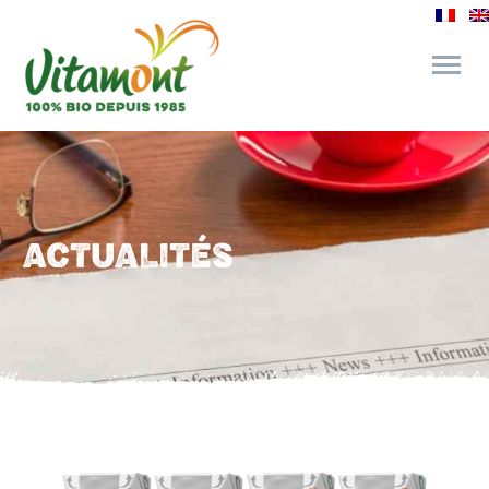
des engagements
le bar à jus
ACTUALITÉS
l’épicerie gourmande
recettes et astuces