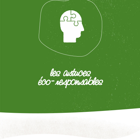
les astuces
éco-responsables