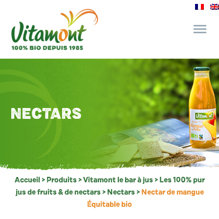
des engagements
le bar à jus
NECTARS
l’épicerie gourmande
recettes et astuces
Accueil
>
Produits
>
Vitamont le bar à jus
>
Les 100% pur
jus de fruits & de nectars
>
Nectars
>
Nectar de mangue
Équitable bio