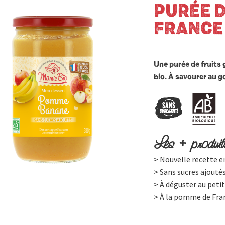
PURÉE 
FRANCE
Une purée de fruits
bio. À savourer au g
Les + produit
> Nouvelle recette 
> Sans sucres ajouté
> À déguster au petit
> À la pomme de Fra