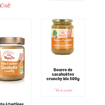
orie
Beurre de
cacahuètes
crunchy bio 500g
Voir le produit
te à tartiner