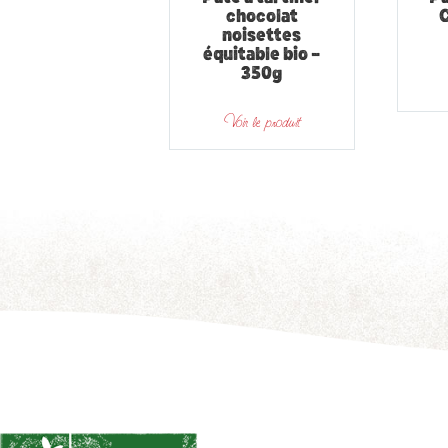
chocolat
noisettes
équitable bio –
350g
Voir le produit