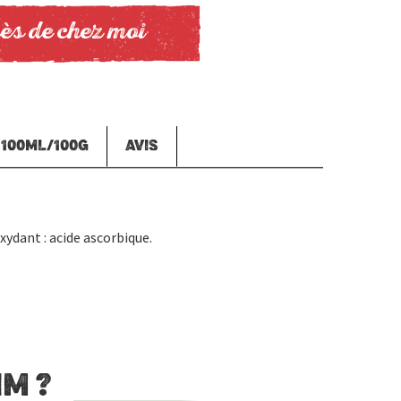
ès de chez moi
 100ML/100G
AVIS
dant : acide ascorbique.
M ?