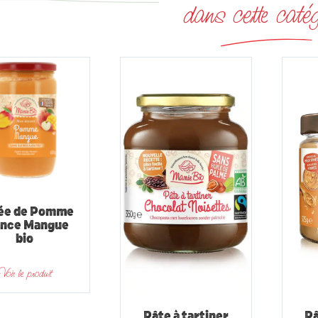
dans cette catég
ée de Pomme
ance Mangue
bio
Voir le produit
Pâte à tartiner
Pâ