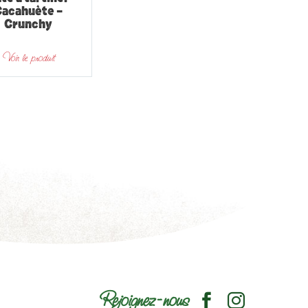
Cacahuète –
Crunchy
Voir le produit
Rejoignez-nous