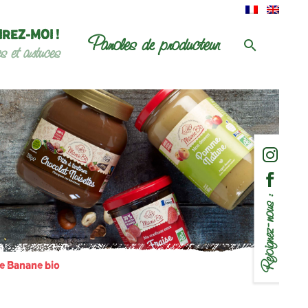
IREZ-MOI !
Paroles de producteur
es et astuces
Rejoignez-nous :
e Banane bio