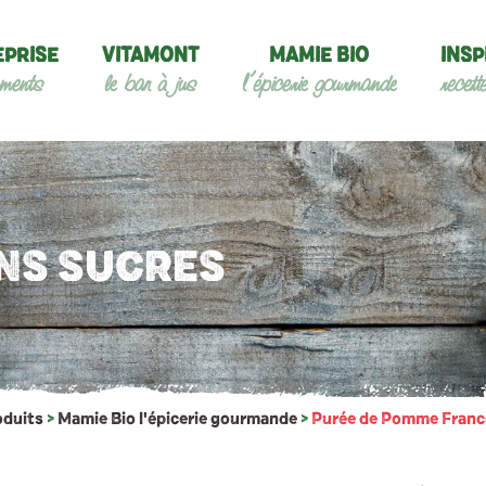
EPRISE
VITAMONT
MAMIE BIO
INSP
ments
le bar à jus
l’épicerie gourmande
recett
NS SUCRES
oduits
>
Mamie Bio l'épicerie gourmande
>
Purée de Pomme Franc