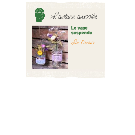
L’astuce associée
Le vase
suspendu
Lire l’astuce