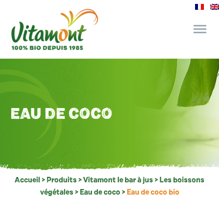
des engagements
le bar à jus
EAU DE COCO
l’épicerie gourmande
recettes et astuces
Accueil
>
Produits
>
Vitamont le bar à jus
>
Les boissons
végétales
>
Eau de coco
>
Eau de coco bio