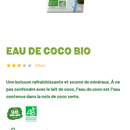
EAU DE COCO BIO
0
Avis
Noté
1
3.00
Une boisson rafraîchissante et source de minéraux. À ne
sur 5
basé
pas confondre avec le lait de coco, l’eau de coco est l’eau
sur
contenue dans la noix de coco verte.
notation
client