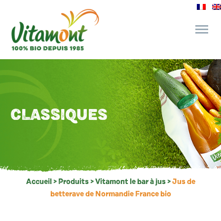
des engagements
le bar à jus
CLASSIQUES
l’épicerie gourmande
recettes et astuces
Accueil
>
Produits
>
Vitamont le bar à jus
>
Jus de
betterave de Normandie France bio