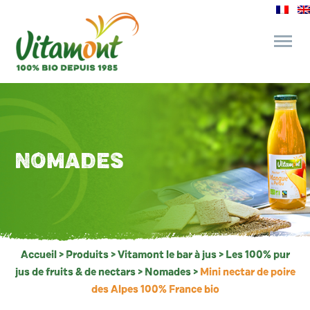
des engagements
le bar à jus
NOMADES
l’épicerie gourmande
recettes et astuces
Accueil
>
Produits
>
Vitamont le bar à jus
>
Les 100% pur
jus de fruits & de nectars
>
Nomades
>
Mini nectar de poire
des Alpes 100% France bio