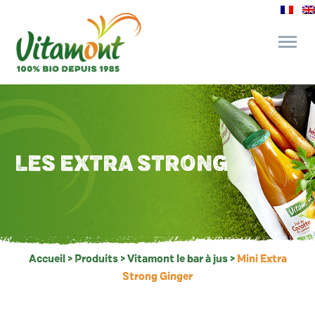
des engagements
le bar à jus
LES EXTRA STRONG
l’épicerie gourmande
recettes et astuces
Accueil
>
Produits
>
Vitamont le bar à jus
>
Mini Extra
Strong Ginger