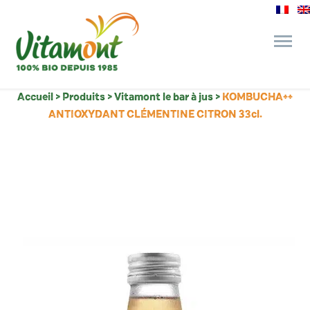
Accueil
>
Produits
>
Vitamont le bar à jus
>
KOMBUCHA++
des engagements
ANTIOXYDANT CLÉMENTINE CITRON 33cl.
le bar à jus
l’épicerie gourmande
recettes et astuces