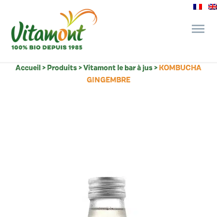
Accueil
>
Produits
>
Vitamont le bar à jus
>
KOMBUCHA
des engagements
GINGEMBRE
le bar à jus
l’épicerie gourmande
recettes et astuces