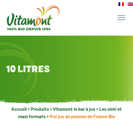
des engagements
le bar à jus
10 LITRES
l’épicerie gourmande
recettes et astuces
Accueil
>
Produits
>
Vitamont le bar à jus
>
Les mini et
maxi formats
>
Pur jus de pomme de France Bio