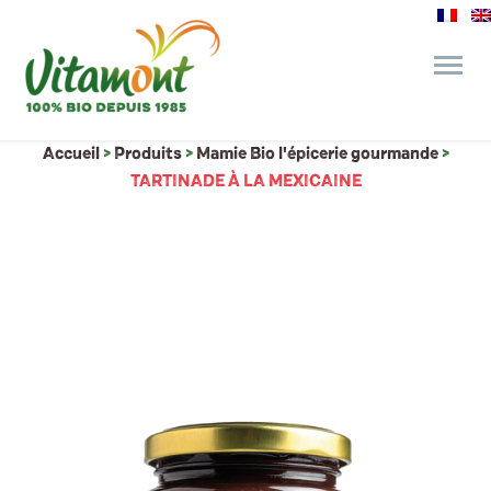
Accueil
>
Produits
>
Mamie Bio l'épicerie gourmande
>
des engagements
TARTINADE À LA MEXICAINE
le bar à jus
l’épicerie gourmande
recettes et astuces