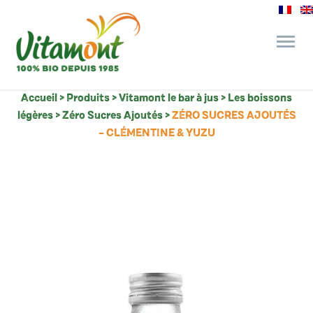
Accueil
>
Produits
>
Vitamont le bar à jus
>
Les boissons
des engagements
légères
>
Zéro Sucres Ajoutés
>
ZÉRO SUCRES AJOUTÉS
– CLÉMENTINE & YUZU
le bar à jus
l’épicerie gourmande
recettes et astuces