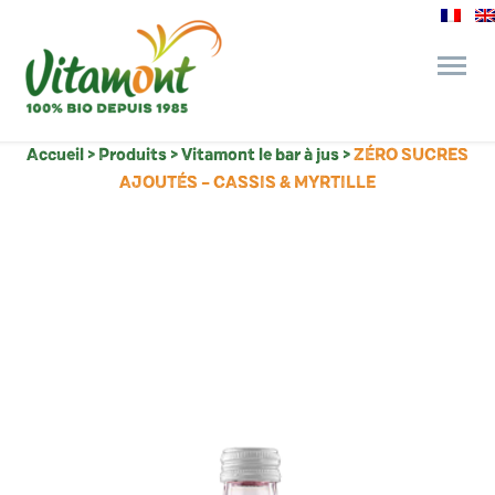
Accueil
>
Produits
>
Vitamont le bar à jus
>
ZÉRO SUCRES
des engagements
AJOUTÉS – CASSIS & MYRTILLE
le bar à jus
l’épicerie gourmande
recettes et astuces