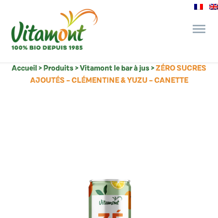
Accueil
>
Produits
>
Vitamont le bar à jus
>
ZÉRO SUCRES
des engagements
AJOUTÉS – CLÉMENTINE & YUZU – CANETTE
le bar à jus
l’épicerie gourmande
recettes et astuces