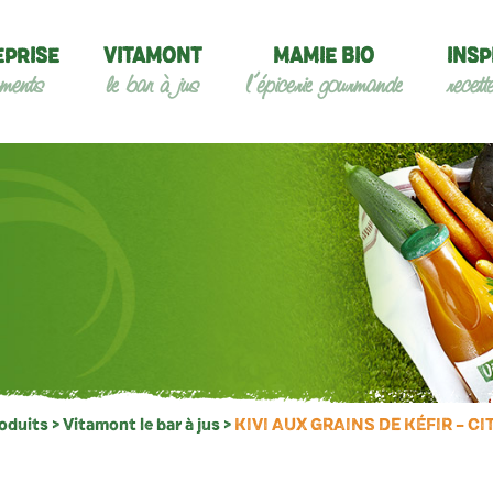
EPRISE
VITAMONT
MAMIE BIO
INSP
ments
le bar à jus
l’épicerie gourmande
recett
oduits
>
Vitamont le bar à jus
>
KIVI AUX GRAINS DE KÉFIR – C