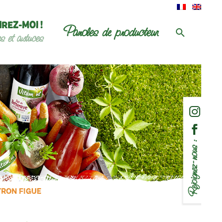
IREZ-MOI !
Paroles de producteur
es et astuces
Rejoignez-nous :
ITRON FIGUE