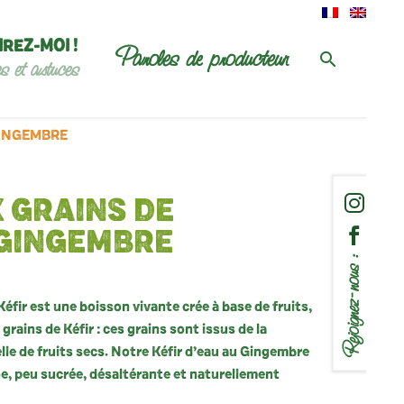
IREZ-MOI !
Paroles de producteur
es et astuces
GINGEMBRE
X GRAINS DE
 GINGEMBRE
Rejoignez-nous :
éfir est une boisson vivante crée à base de fruits,
 grains de Kéfir : ces grains sont issus de la
le de fruits secs. Notre Kéfir d’eau au Gingembre
e, peu sucrée, désaltérante et naturellement