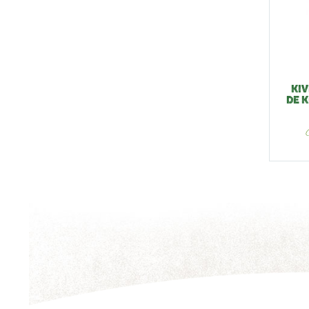
KIV
DE K
V