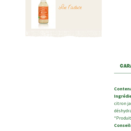
Lire l’astuce
CAR
Contena
Ingrédie
citron j
déshydra
*Produit
Conseil