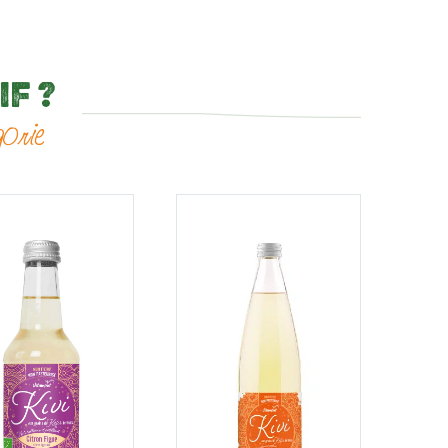
F ?
orie