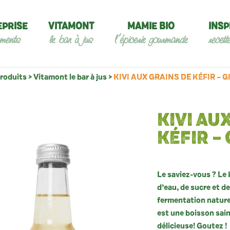
EPRISE
VITAMONT
MAMIE BIO
INSP
ments
le bar à jus
l’épicerie gourmande
recett
roduits
>
Vitamont le bar à jus
>
KIVI AUX GRAINS DE KÉFIR – 
KIVI AU
KÉFIR –
Le saviez-vous ? Le K
d’eau, de sucre et de
fermentation naturel
est une boisson sain
délicieuse! Goutez !