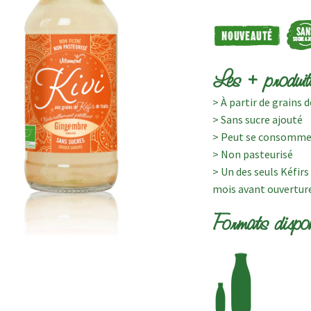
Les + produit
> À partir de grains 
> Sans sucre ajouté
> Peut se consommer à
> Non pasteurisé
> Un des seuls Kéfir
mois avant ouvertur
Formats dispon