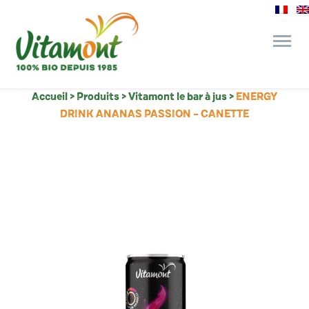
Accueil
>
Produits
>
Vitamont le bar à jus
>
ENERGY
des engagements
DRINK ANANAS PASSION – CANETTE
le bar à jus
l’épicerie gourmande
recettes et astuces