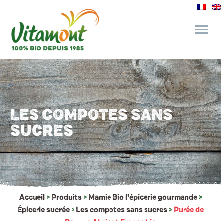
des engagements
le bar à jus
LES COMPOTES SANS
SUCRES
l’épicerie gourmande
recettes et astuces
Accueil
>
Produits
>
Mamie Bio l'épicerie gourmande
>
Épicerie sucrée
>
Les compotes sans sucres
>
Purée de