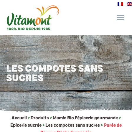
des engagements
le bar à jus
LES COMPOTES SANS
SUCRES
l’épicerie gourmande
recettes et astuces
Accueil
>
Produits
>
Mamie Bio l'épicerie gourmande
>
Épicerie sucrée
>
Les compotes sans sucres
>
Purée de