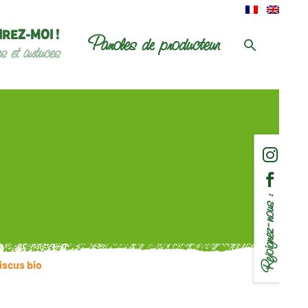
IREZ-MOI !
Paroles de producteur
es et astuces
Rejoignez-nous :
iscus bio