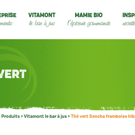
EPRISE
VITAMONT
MAMIE BIO
INSP
ments
le bar à jus
l’épicerie gourmande
recett
VERT
>
Produits
>
Vitamont le bar à jus
>
Thé vert Sencha framboise hib