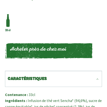
Acheter près de chez moi
CARACTÉRISTIQUES
Contenance :
33cl
Ingrédients :
Infusion de thé vert Sencha* (94,6%), sucre de
canne équitable*, jus de pêche* concentré (1,3%), jus de