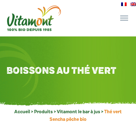
des engagements
le bar à jus
BOISSONS AU THÉ VERT
l’épicerie gourmande
recettes et astuces
Accueil
>
Produits
>
Vitamont le bar à jus
>
Thé vert
Sencha pêche bio