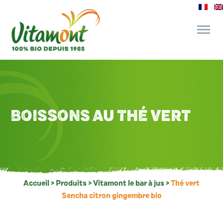
des engagements
le bar à jus
BOISSONS AU THÉ VERT
l’épicerie gourmande
recettes et astuces
Accueil
>
Produits
>
Vitamont le bar à jus
>
Thé vert
Sencha citron gingembre bio